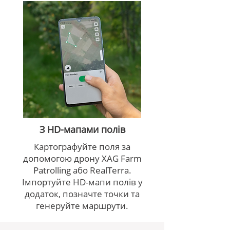
З HD-мапами полів
Картографуйте поля за
допомогою дрону XAG Farm
Patrolling або RealTerra.
Імпортуйте HD-мапи полів у
додаток, позначте точки та
генеруйте маршрути.