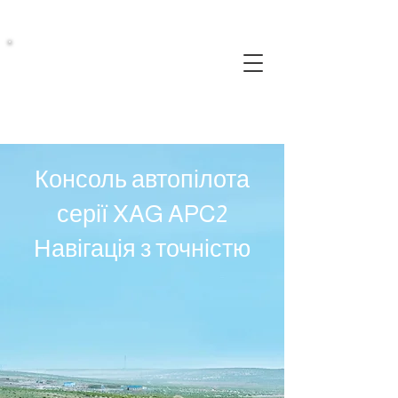
Консоль автопілота
серії XAG APC2
Навігація з точністю