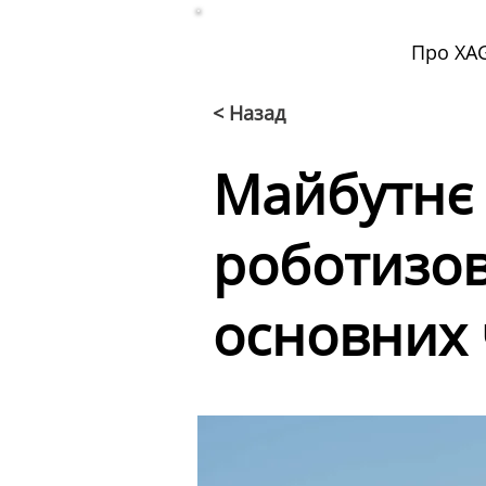
Про XA
< Назад
Майбутнє 
роботизов
основних 