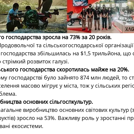
го господарства зросла на 73% за 20 років.
одовольчої та сільськогосподарської організації 
о господарства збільшилась на $1,5 трильйона, що
стрімкий розвиток галузі.
льського господарства скоротилась майже на 20%.
ому господарстві було зайнято 874 млн людей, то с
елення масово мігрує у міста, тож у сільських регі
блема.
бництва основних сільгоспкультур.
 загальне виробництво основних світових культур (
фруктів) зросло на 53%. Важливу роль у зростанні пр
вані екосистеми.