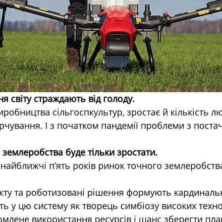
я світу страждають від голоду.
робництва сільгоспкультур, зростає й кількість л
рчування. І з початком пандемії проблеми з пост
 землеробства буде тільки зростати.
 найближчі п’ять років ринок точного землеробства
екту та роботизовані рішення формують кардинальн
ь у цю систему як творець симбіозу високих техно
домлене використання ресурсів і шанс зберегти пла