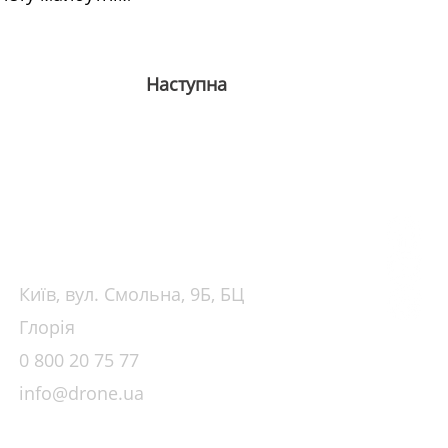
Наступна
КОНТАКТИ
Київ, вул. Смольна, 9Б, БЦ
Глорія
0 800 20
75 77
info@drone.ua