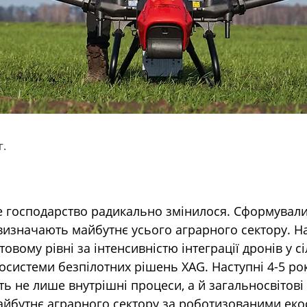
г.
ке господарство радикально змінилося. Сформувалис
 визначають майбутнє усього аграрного сектору. Н
товому рівні за інтенсивністю інтеграції дронів у с
системи безпілотних рішень XAG. Наступні 4-5 ро
ь не лише внутрішні процеси, а й загальносвітові
майбутнє аграрного сектору за роботизованими ек