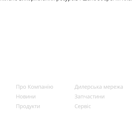
XAG
ПІДТРИМКА
Про К
омпанію
Дилерська мережа
Новини
Запчастини
Продукти
Сервіс