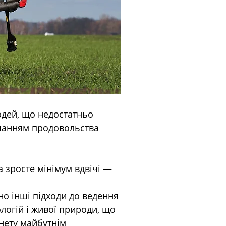
юдей, що недостатньо 
ачанням продовольства 
 зросте мінімум вдвічі — 
о інші підходи до ведення 
логій і живої природи, що 
нету майбутнім 