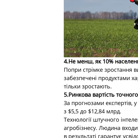
4.Не менш, як 10% населенн
Попри стрімке зростання ви
забезпечені продуктами ха
тільки зростають.  
5.Ринкова вартість точного
За прогнозами експертів, у
з $5,5 до $12,84 млрд.
Технології штучного інтел
агробізнесу. Людина входит
в результаті гарантує усві