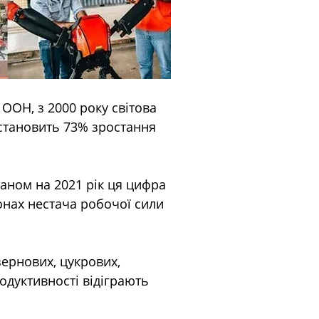
ООН, з 2000 року світова 
 становить 73% зростання 
таном на 2021 рік ця цифра 
онах нестача робочої сили 
зернових, цукрових, 
одуктивності відіграють 