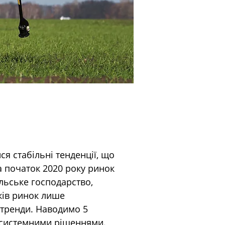
я стабільні тенденції, що 
а початок 2020 року ринок 
ільське господарство, 
ків ринок лише 
 тренди. Наводимо 5 
осистемними рішеннями.