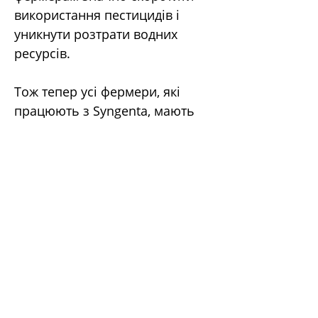
використання пестицидів і 
уникнути розтрати водних 
ресурсів.
Тож тепер усі фермери, які 
працюють з Syngenta, мають 
доступ не лише до якісного 
насіння та ЗЗР, а й до 
передових технологій, що 
допоможуть підвищити 
ефективність ведення 
агробізнесу в Україні.